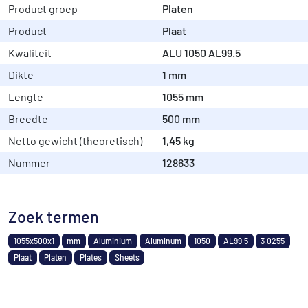
Product groep
Platen
Product
Plaat
Kwaliteit
ALU 1050 AL99.5
Dikte
1 mm
Lengte
1055 mm
Breedte
500 mm
Netto gewicht (theoretisch)
1,45 kg
Nummer
128633
Zoek termen
1055x500x1
mm
Aluminium
Aluminum
1050
AL99.5
3.0255
Plaat
Platen
Plates
Sheets