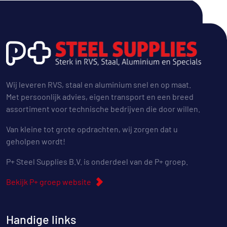
Wij leveren RVS, staal en aluminium snel en op maat.
Met persoonlijk advies, eigen transport en een breed
assortiment voor technische bedrijven die door willen.
Van kleine tot grote opdrachten, wij zorgen dat u
geholpen wordt!
P+ Steel Supplies B.V. is onderdeel van de P+ groep.
Bekijk P+ groep website
Handige links