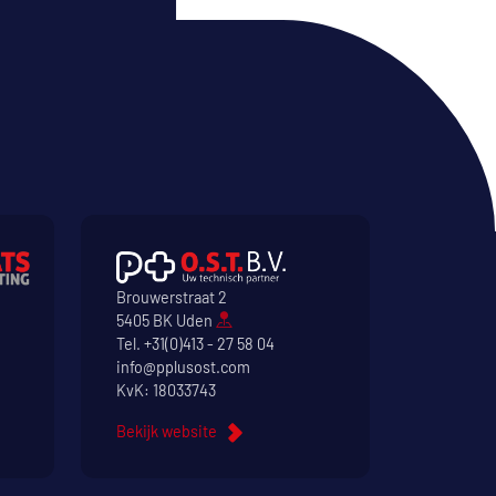
Brouwerstraat 2
5405 BK Uden
Tel.
+31(0)413 - 27 58 04
info@pplusost.com
KvK: 18033743
Bekijk website