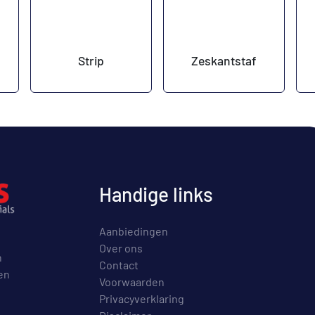
Strip
Zeskantstaf
Handige links
Aanbiedingen
Over ons
n
Contact
en
Voorwaarden
Privacyverklaring