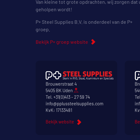
Van kleine tot grote opdrachten, wij zorgen dat 
geholpen wordt!
P+ Steel Supplies B.V. is onderdeel van de P+
groep.
Bekijk P+ groep website
Brouwerstraat 4
Br
5405 BK Uden
54
Tel.
+31(0)413 - 27 59 74
Te
info@pplussteelsupplies.com
in
KvK: 17133481
Kv
Bekijk website
Be