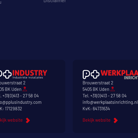
Disclaimer
u
ouwerstraat 2
Brouwerstraat 2
05 BK Uden
5405 BK Uden
l.
+31(0)413 - 27 58 04
Tel.
+31(0)413 - 27 58 04
fo@pplusindustry.com
info@werkplaatsinrichting.nl
K: 17129832
KvK: 64731634
kijk website
Bekijk website