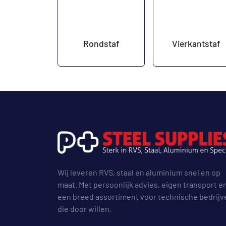
Rondstaf
Vierkantstaf
Wij leveren RVS, staal en aluminium snel en op
maat. Met persoonlijk advies, eigen transport e
een breed assortiment voor technische bedrijv
die door willen.