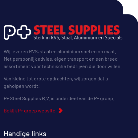
Wij leveren RVS, staal en aluminium snel en op maat.
Met persoonlijk advies, eigen transport en een breed
assortiment voor technische bedrijven die door willen.
Van kleine tot grote opdrachten, wij zorgen dat u
geholpen wordt!
P+ Steel Supplies B.V. is onderdeel van de P+ groep.
Bekijk P+ groep website
Handige links