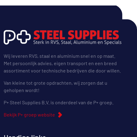
Wij leveren RVS, staal en aluminium snel en op maat.
Met persoonlijk advies, eigen transport en een breed
assortiment voor technische bedrijven die door willen.
Van kleine tot grote opdrachten, wij zorgen dat u
geholpen wordt!
P+ Steel Supplies B.V. is onderdeel van de P+ groep.
Bekijk P+ groep website