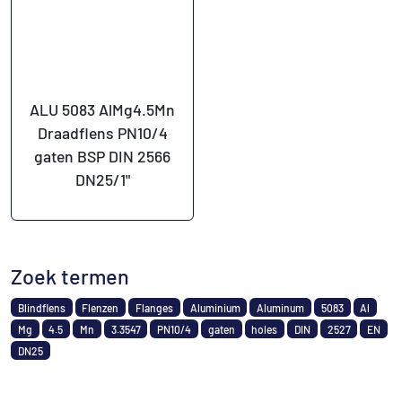
ALU 5083 AlMg4.5Mn
Draadflens PN10/4
gaten BSP DIN 2566
DN25/1"
Zoek termen
Blindflens
Flenzen
Flanges
Aluminium
Aluminum
5083
Al
Mg
4.5
Mn
3.3547
PN10/4
gaten
holes
DIN
2527
EN
DN25