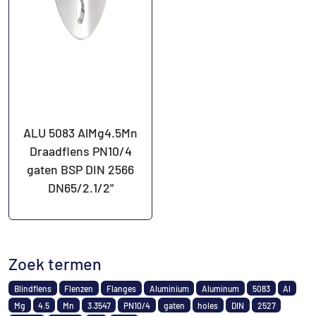
ALU 5083 AlMg4.5Mn
Draadflens PN10/4
gaten BSP DIN 2566
DN65/2.1/2"
Zoek termen
Blindflens
Flenzen
Flanges
Aluminium
Aluminum
5083
Al
Mg
4.5
Mn
3.3547
PN10/4
gaten
holes
DIN
2527