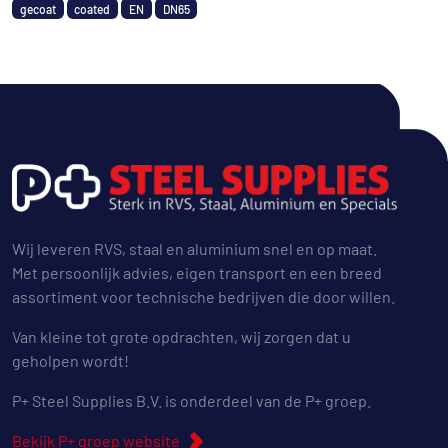
gecoat
coated
EN
DN65
Wij leveren RVS, staal en aluminium snel en op maat.
Met persoonlijk advies, eigen transport en een breed
assortiment voor technische bedrijven die door willen.
Van kleine tot grote opdrachten, wij zorgen dat u
geholpen wordt!
P+ Steel Supplies B.V. is onderdeel van de P+ groep.
Bekijk P+ groep website