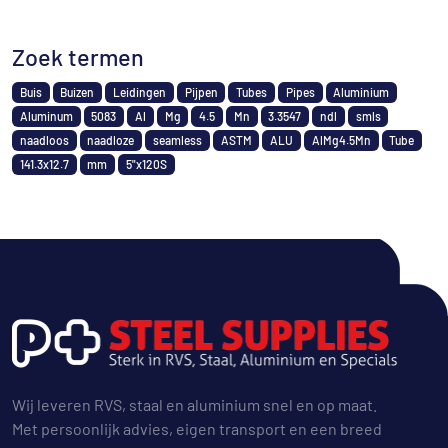
Zoek termen
Buis
Buizen
Leidingen
Pijpen
Tubes
Pipes
Aluminium
Aluminum
5083
Al
Mg
4.5
Mn
3.3547
ndl
smls
naadloos
naadloze
seamless
ASTM
ALU
AlMg4.5Mn
Tube
141.3x12.7
mm
5"x120S
Wij leveren RVS, staal en aluminium snel en op maat.
Met persoonlijk advies, eigen transport en een breed