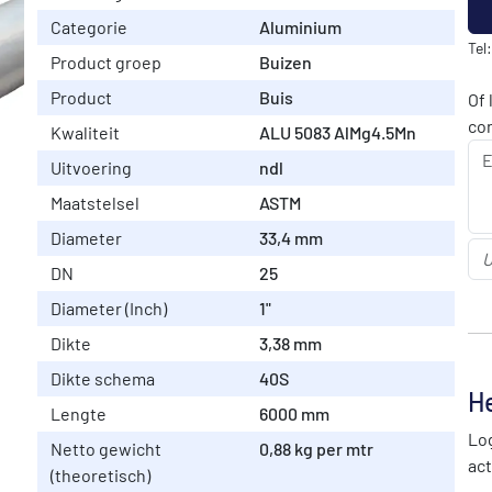
Categorie
Aluminium
Tel
Product groep
Buizen
Product
Buis
Of 
co
Kwaliteit
ALU 5083 AlMg4.5Mn
Uitvoering
ndl
Maatstelsel
ASTM
Diameter
33,4 mm
DN
25
Diameter (Inch)
1"
Dikte
3,38 mm
Dikte schema
40S
He
Lengte
6000 mm
Log
Netto gewicht
0,88 kg per mtr
act
(theoretisch)