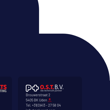
Brouwerstraat 2
5405 BK Uden
Tel.
+31(0)413 - 27 58 04