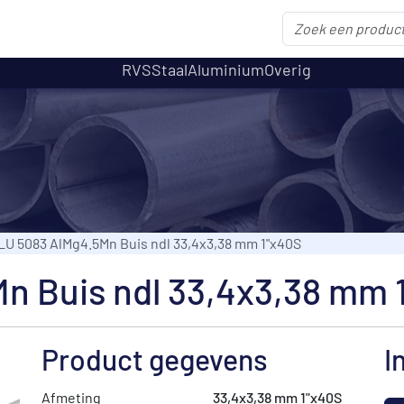
RVS
Staal
Aluminium
Overig
LU 5083 AlMg4.5Mn Buis ndl 33,4x3,38 mm 1"x40S
n Buis ndl 33,4x3,38 mm 
Product gegevens
I
Afmeting
33,4x3,38 mm 1"x40S