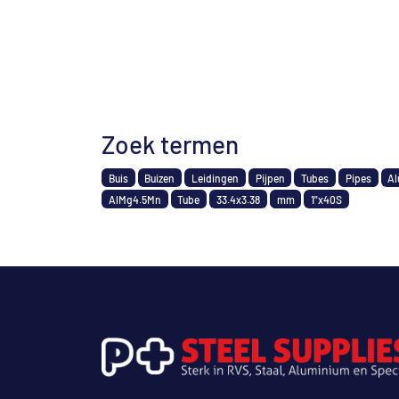
Zoek termen
Buis
Buizen
Leidingen
Pijpen
Tubes
Pipes
Al
AlMg4.5Mn
Tube
33.4x3.38
mm
1"x40S