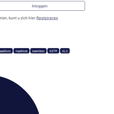
Inloggen
niet, kunt u zich hier
Registreren
aadloos
naadloze
seamless
ASTM
ALU