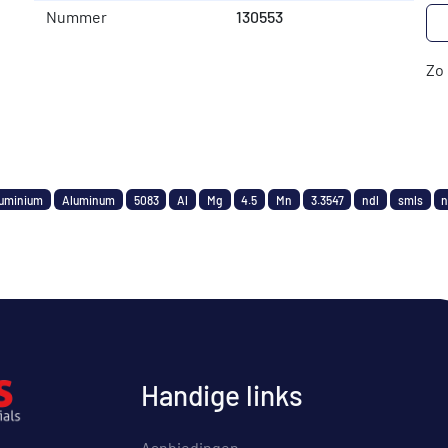
Nummer
130553
Zo 
uminium
Aluminum
5083
Al
Mg
4.5
Mn
3.3547
ndl
smls
n
Handige links
Aanbiedingen