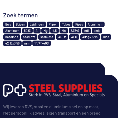
Zoek termen
Buis
Buizen
Leidingen
Pijpen
Tubes
Pipes
Aluminium
Aluminum
5083
Al
Mg
4.5
Mn
3.3547
ndl
smls
naadloos
naadloze
seamless
ASTM
ALU
AlMg4.5Mn
Tube
42.16x3.56
mm
1.1/4"x40S
Wij leveren RVS, staal en aluminium snel en op maat.
Met persoonlijk advies, eigen transport en een breed