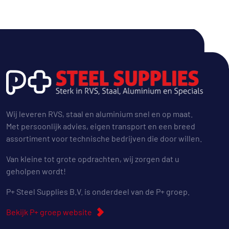
Wij leveren RVS, staal en aluminium snel en op maat.
Met persoonlijk advies, eigen transport en een breed
assortiment voor technische bedrijven die door willen.
Van kleine tot grote opdrachten, wij zorgen dat u
geholpen wordt!
P+ Steel Supplies B.V. is onderdeel van de P+ groep.
Bekijk P+ groep website