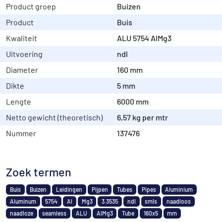
Product groep
Buizen
Product
Buis
Kwaliteit
ALU 5754 AlMg3
Uitvoering
ndl
Diameter
160 mm
Dikte
5 mm
Lengte
6000 mm
Netto gewicht (theoretisch)
6,57 kg per mtr
Nummer
137476
Zoek termen
Buis
Buizen
Leidingen
Pijpen
Tubes
Pipes
Aluminium
Aluminum
5754
Al
Mg3
3.3535
ndl
smls
naadloos
naadloze
seamless
ALU
AlMg3
Tube
160x5
mm