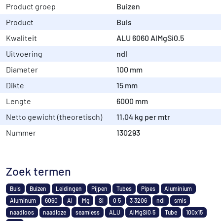
Product groep
Buizen
Product
Buis
Kwaliteit
ALU 6060 AlMgSi0.5
Uitvoering
ndl
Diameter
100 mm
Dikte
15 mm
Lengte
6000 mm
Netto gewicht (theoretisch)
11,04 kg per mtr
Nummer
130293
Zoek termen
Buis
Buizen
Leidingen
Pijpen
Tubes
Pipes
Aluminium
Aluminum
6060
Al
Mg
Si
0.5
3.3206
ndl
smls
naadloos
naadloze
seamless
ALU
AlMgSi0.5
Tube
100x15