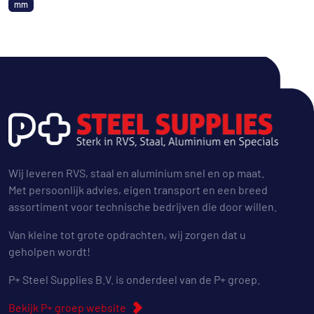
mm
Wij leveren RVS, staal en aluminium snel en op maat.
Met persoonlijk advies, eigen transport en een breed
assortiment voor technische bedrijven die door willen.
Van kleine tot grote opdrachten, wij zorgen dat u
geholpen wordt!
P+ Steel Supplies B.V. is onderdeel van de P+ groep.
Bekijk P+ groep website