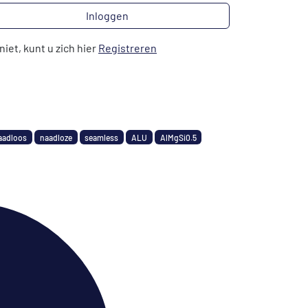
Inloggen
niet, kunt u zich hier
Registreren
aadloos
naadloze
seamless
ALU
AlMgSi0.5