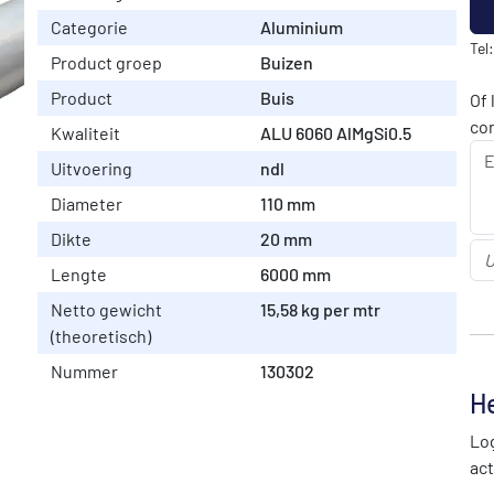
Categorie
Aluminium
Tel
Product groep
Buizen
Product
Buis
Of 
co
Kwaliteit
ALU 6060 AlMgSi0.5
Uitvoering
ndl
Diameter
110 mm
Dikte
20 mm
Lengte
6000 mm
Netto gewicht
15,58 kg per mtr
(theoretisch)
Nummer
130302
He
Log
act