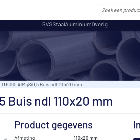
RVS
Staal
Aluminium
Overig
LU 6060 AlMgSi0.5 Buis ndl 110x20 mm
5 Buis ndl 110x20 mm
Product gegevens
I
Afmeting
110x20 mm