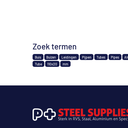
Zoek termen
Buis
Buizen
Leidingen
Pijpen
Tubes
Pipes
Al
Tube
110x20
mm