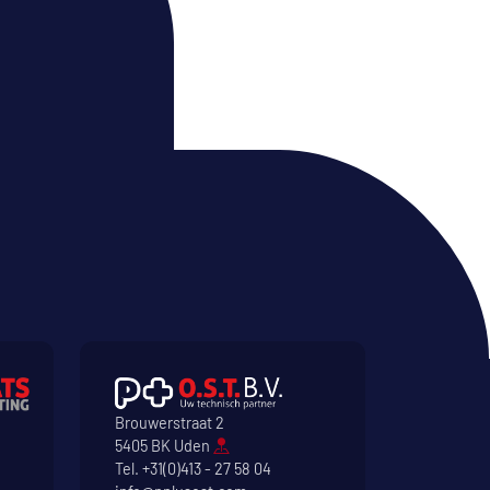
Brouwerstraat 2
5405 BK Uden
Tel.
+31(0)413 - 27 58 04