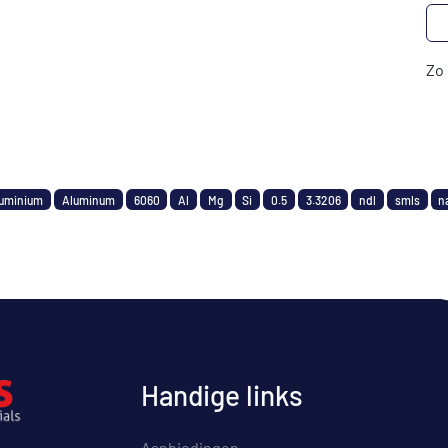
Zo 
uminium
Aluminum
6060
Al
Mg
Si
0.5
3.3206
ndl
smls
n
Handige links
Aanbiedingen