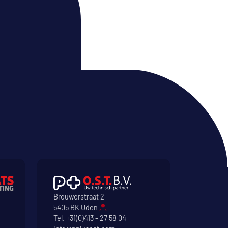
Brouwerstraat 2
5405 BK Uden
Tel.
+31(0)413 - 27 58 04