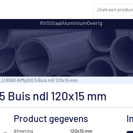
RVS
Staal
Aluminium
Overig
LU 6060 AlMgSi0.5 Buis ndl 120x15 mm
5 Buis ndl 120x15 mm
Product gegevens
I
Afmeting
120x15 mm