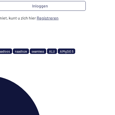
Inloggen
niet, kunt u zich hier
Registreren
aadloos
naadloze
seamless
ALU
AlMgSi0.5