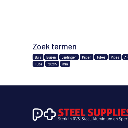
Zoek termen
Buis
Buizen
Leidingen
Pijpen
Tubes
Pipes
Al
Tube
120x15
mm