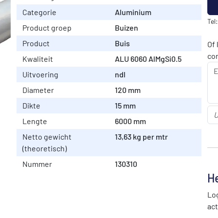
Categorie
Aluminium
Tel
Product groep
Buizen
Product
Buis
Of 
co
Kwaliteit
ALU 6060 AlMgSi0.5
Uitvoering
ndl
Diameter
120 mm
Dikte
15 mm
Lengte
6000 mm
Netto gewicht
13,63 kg per mtr
(theoretisch)
Nummer
130310
He
Log
act