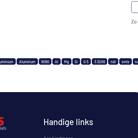
Zo 
uminium
Aluminum
6060
Al
Mg
Si
0.5
3.3206
ndl
smls
n
Handige links
Aanbiedingen