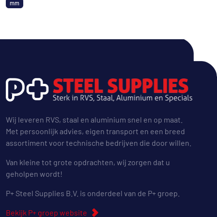
mm
Wij leveren RVS, staal en aluminium snel en op maat.
Met persoonlijk advies, eigen transport en een breed
assortiment voor technische bedrijven die door willen.
Van kleine tot grote opdrachten, wij zorgen dat u
geholpen wordt!
P+ Steel Supplies B.V. is onderdeel van de P+ groep.
Bekijk P+ groep website