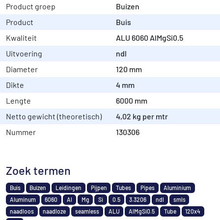
Product groep
Buizen
Product
Buis
Kwaliteit
ALU 6060 AlMgSi0.5
Uitvoering
ndl
Diameter
120 mm
Dikte
4 mm
Lengte
6000 mm
Netto gewicht (theoretisch)
4,02 kg per mtr
Nummer
130306
Zoek termen
Buis
Buizen
Leidingen
Pijpen
Tubes
Pipes
Aluminium
Aluminum
6060
Al
Mg
Si
0.5
3.3206
ndl
smls
naadloos
naadloze
seamless
ALU
AlMgSi0.5
Tube
120x4