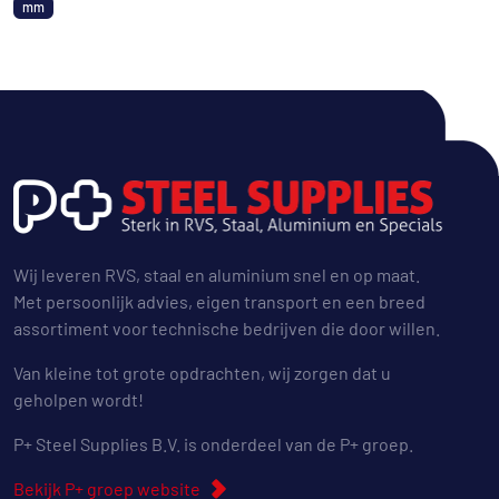
mm
Wij leveren RVS, staal en aluminium snel en op maat.
Met persoonlijk advies, eigen transport en een breed
assortiment voor technische bedrijven die door willen.
Van kleine tot grote opdrachten, wij zorgen dat u
geholpen wordt!
P+ Steel Supplies B.V. is onderdeel van de P+ groep.
Bekijk P+ groep website