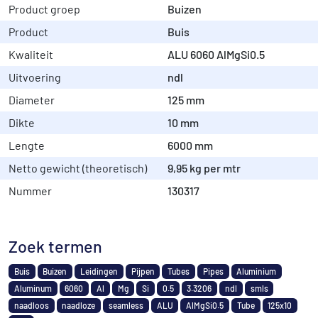
Product groep
Buizen
Product
Buis
Kwaliteit
ALU 6060 AlMgSi0.5
Uitvoering
ndl
Diameter
125 mm
Dikte
10 mm
Lengte
6000 mm
Netto gewicht (theoretisch)
9,95 kg per mtr
Nummer
130317
Zoek termen
Buis
Buizen
Leidingen
Pijpen
Tubes
Pipes
Aluminium
Aluminum
6060
Al
Mg
Si
0.5
3.3206
ndl
smls
naadloos
naadloze
seamless
ALU
AlMgSi0.5
Tube
125x10