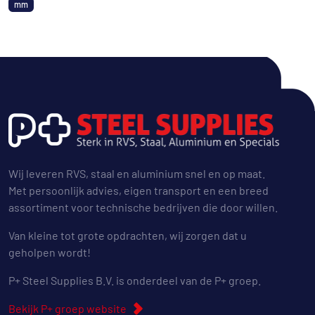
mm
Wij leveren RVS, staal en aluminium snel en op maat.
Met persoonlijk advies, eigen transport en een breed
assortiment voor technische bedrijven die door willen.
Van kleine tot grote opdrachten, wij zorgen dat u
geholpen wordt!
P+ Steel Supplies B.V. is onderdeel van de P+ groep.
Bekijk P+ groep website