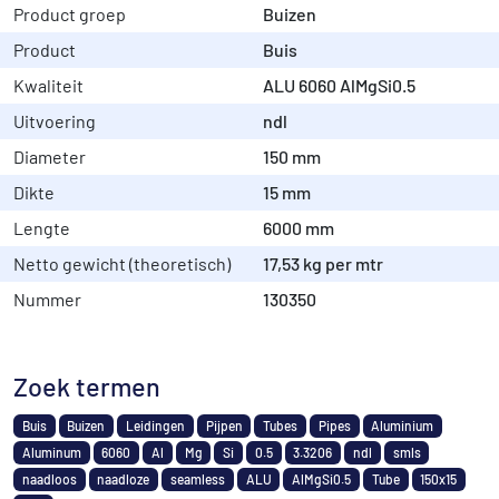
Product groep
Buizen
Product
Buis
Kwaliteit
ALU 6060 AlMgSi0.5
Uitvoering
ndl
Diameter
150 mm
Dikte
15 mm
Lengte
6000 mm
Netto gewicht (theoretisch)
17,53 kg per mtr
Nummer
130350
Zoek termen
Buis
Buizen
Leidingen
Pijpen
Tubes
Pipes
Aluminium
Aluminum
6060
Al
Mg
Si
0.5
3.3206
ndl
smls
naadloos
naadloze
seamless
ALU
AlMgSi0.5
Tube
150x15