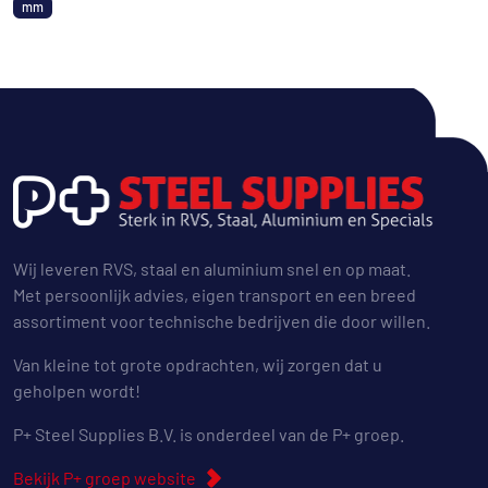
mm
Wij leveren RVS, staal en aluminium snel en op maat.
Met persoonlijk advies, eigen transport en een breed
assortiment voor technische bedrijven die door willen.
Van kleine tot grote opdrachten, wij zorgen dat u
geholpen wordt!
P+ Steel Supplies B.V. is onderdeel van de P+ groep.
Bekijk P+ groep website