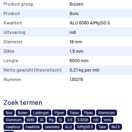
Product groep
Buizen
Product
Buis
Kwaliteit
ALU 6060 AlMgSi0.5
Uitvoering
ndl
Diameter
18 mm
Dikte
1,5 mm
Lengte
6000 mm
Netto gewicht (theoretisch)
0,21 kg per mtr
Nummer
130215
Zoek termen
Buis
Buizen
Leidingen
Pijpen
Tubes
Pipes
Aluminium
Aluminum
6060
Al
Mg
Si
0.5
3.3206
ndl
smls
naadloos
naadloze
seamless
ALU
AlMgSi0.5
Tube
18x1.5