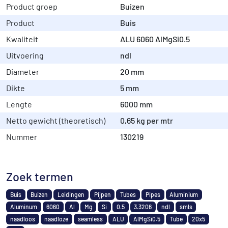
Product groep
Buizen
Product
Buis
Kwaliteit
ALU 6060 AlMgSi0.5
Uitvoering
ndl
Diameter
20 mm
Dikte
5 mm
Lengte
6000 mm
Netto gewicht (theoretisch)
0,65 kg per mtr
Nummer
130219
Zoek termen
Buis
Buizen
Leidingen
Pijpen
Tubes
Pipes
Aluminium
Aluminum
6060
Al
Mg
Si
0.5
3.3206
ndl
smls
naadloos
naadloze
seamless
ALU
AlMgSi0.5
Tube
20x5