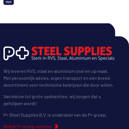
mm
Wij leveren RVS, staal en aluminium snel en op maat.
Met persoonlijk advies, eigen transport en een breed
assortiment voor technische bedrijven die door willen.
Van kleine tot grote opdrachten, wij zorgen dat u
geholpen wordt!
P+ Steel Supplies B.V. is onderdeel van de P+ groep.
Bekijk P+ groep website