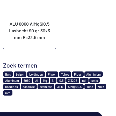
ALU 6060 AlMgSi0.5
Lasbocht 90 gr 30x3
mm R=33,5 mm
Zoek termen
Buis
Buizen
Leidingen
Pijpen
Tubes
Pipes
Aluminium
Aluminum
6060
Al
Mg
Si
0.5
3.3206
ndl
smls
naadloos
naadloze
seamless
ALU
AlMgSi0.5
Tube
30x3
mm