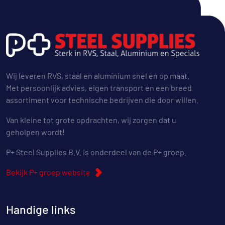
Wij leveren RVS, staal en aluminium snel en op maat.
Met persoonlijk advies, eigen transport en een breed
assortiment voor technische bedrijven die door willen.
Van kleine tot grote opdrachten, wij zorgen dat u
geholpen wordt!
P+ Steel Supplies B.V. is onderdeel van de P+ groep.
Bekijk P+ groep website
Handige links