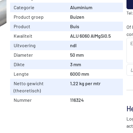
Categorie
Aluminium
Tel
Product groep
Buizen
Product
Buis
Of 
co
Kwaliteit
ALU 6060 AlMgSi0.5
Uitvoering
ndl
Diameter
50 mm
Dikte
3 mm
Lengte
6000 mm
Netto gewicht
1,22 kg per mtr
(theoretisch)
Nummer
116324
He
Log
act