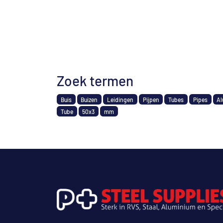
Zoek termen
Buis
Buizen
Leidingen
Pijpen
Tubes
Pipes
Al
Tube
50x3
mm