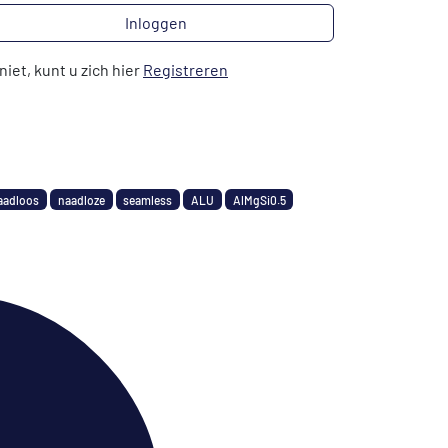
Inloggen
niet, kunt u zich hier
Registreren
aadloos
naadloze
seamless
ALU
AlMgSi0.5