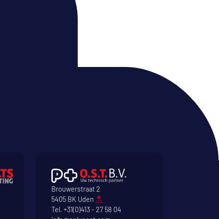
Brouwerstraat 2
5405 BK Uden
Tel.
+31(0)413 - 27 58 04