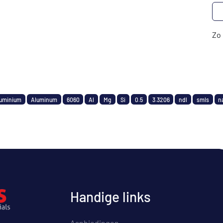
Zo 
uminium
Aluminum
6060
Al
Mg
Si
0.5
3.3206
ndl
smls
n
Handige links
Aanbiedingen