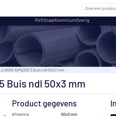
RVS
Staal
Aluminium
Overig
LU 6060 AlMgSi0.5 Buis ndl 50x3 mm
5 Buis ndl 50x3 mm
Product gegevens
I
Afmeting
50x3 mm