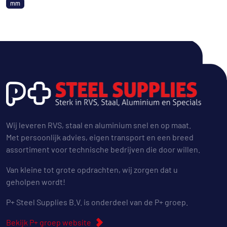
mm
Wij leveren RVS, staal en aluminium snel en op maat.
Met persoonlijk advies, eigen transport en een breed
assortiment voor technische bedrijven die door willen.
Van kleine tot grote opdrachten, wij zorgen dat u
geholpen wordt!
P+ Steel Supplies B.V. is onderdeel van de P+ groep.
Bekijk P+ groep website