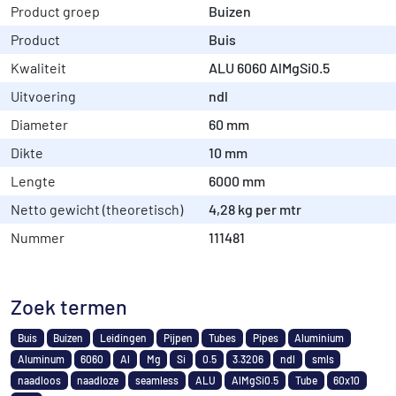
Product groep
Buizen
Product
Buis
Kwaliteit
ALU 6060 AlMgSi0.5
Uitvoering
ndl
Diameter
60 mm
Dikte
10 mm
Lengte
6000 mm
Netto gewicht (theoretisch)
4,28 kg per mtr
Nummer
111481
Zoek termen
Buis
Buizen
Leidingen
Pijpen
Tubes
Pipes
Aluminium
Aluminum
6060
Al
Mg
Si
0.5
3.3206
ndl
smls
naadloos
naadloze
seamless
ALU
AlMgSi0.5
Tube
60x10