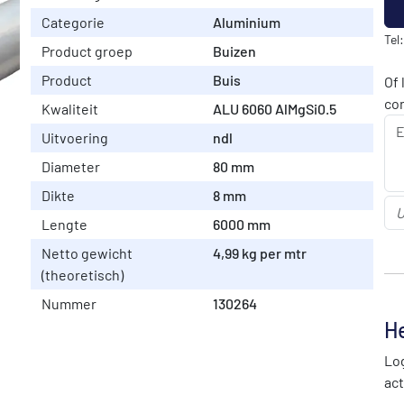
Categorie
Aluminium
Tel
Product groep
Buizen
Product
Buis
Of 
co
Kwaliteit
ALU 6060 AlMgSi0.5
Uitvoering
ndl
Diameter
80 mm
Dikte
8 mm
Lengte
6000 mm
Netto gewicht
4,99 kg per mtr
(theoretisch)
Nummer
130264
He
Log
act