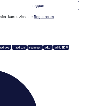
Inloggen
niet, kunt u zich hier
Registreren
aadloos
naadloze
seamless
ALU
AlMgSi0.5