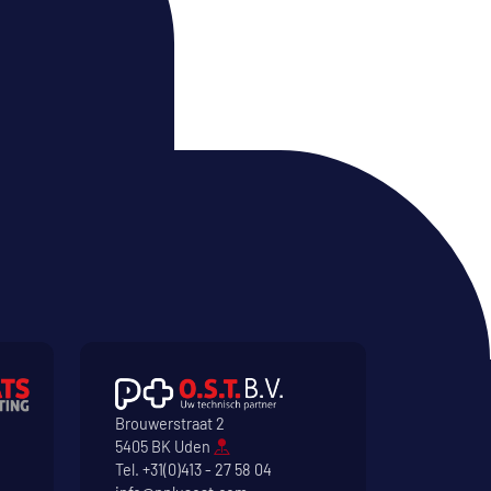
Brouwerstraat 2
5405 BK Uden
Tel.
+31(0)413 - 27 58 04