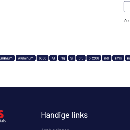
Zo 
uminium
Aluminum
6060
Al
Mg
Si
0.5
3.3206
ndl
smls
n
Handige links
Aanbiedingen