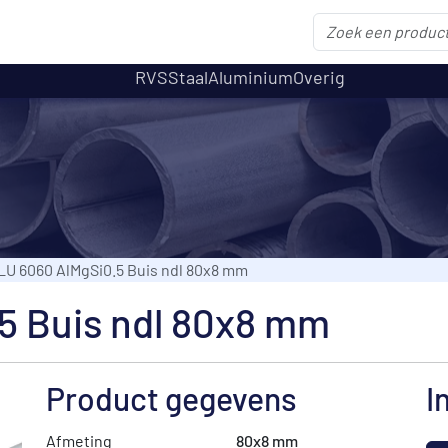
RVS
Staal
Aluminium
Overig
LU 6060 AlMgSi0.5 Buis ndl 80x8 mm
5 Buis ndl 80x8 mm
Product gegevens
I
Afmeting
80x8 mm