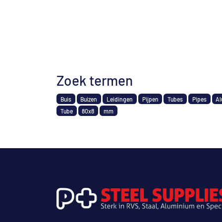
Zoek termen
Buis
Buizen
Leidingen
Pijpen
Tubes
Pipes
Al
Tube
80x8
mm