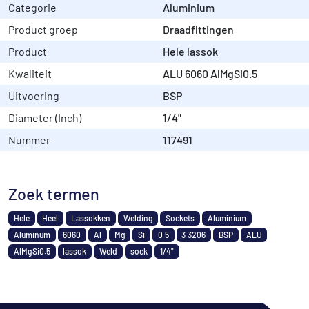
Categorie
Aluminium
Product groep
Draadfittingen
Product
Hele lassok
Kwaliteit
ALU 6060 AlMgSi0.5
Uitvoering
BSP
Diameter (Inch)
1/4"
Nummer
117491
Zoek termen
Hele
Heel
Lassokken
Welding
Sockets
Aluminium
Aluminum
6060
Al
Mg
Si
0.5
3.3206
BSP
ALU
AlMgSi0.5
lassok
Weld
sock
1/4"