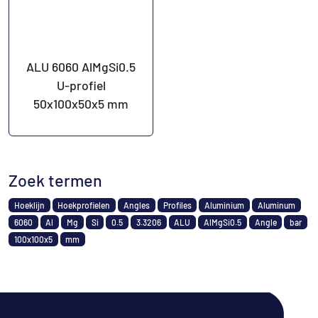
ALU 6060 AlMgSi0.5
U-profiel
50x100x50x5 mm
Zoek termen
Hoeklijn
Hoekprofielen
Angles
Profiles
Aluminium
Aluminum
6060
Al
Mg
Si
0.5
3.3206
ALU
AlMgSi0.5
Angle
bar
100x100x5
mm