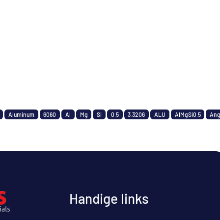
Aluminum
6060
Al
Mg
Si
0.5
3.3206
ALU
AlMgSi0.5
Ang
Handige links