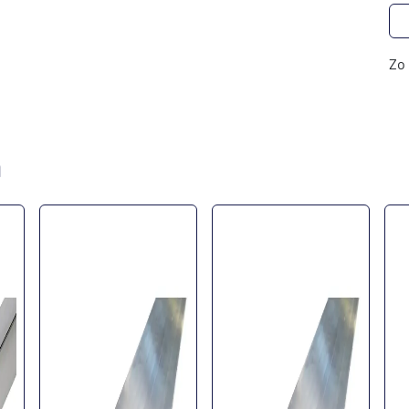
Zo 
n