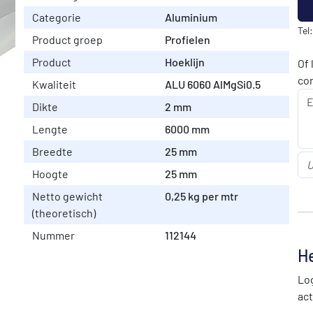
Categorie
Aluminium
Tel
Product groep
Profielen
Product
Hoeklijn
Of 
co
Kwaliteit
ALU 6060 AlMgSi0.5
Dikte
2 mm
Lengte
6000 mm
Breedte
25 mm
Hoogte
25 mm
Netto gewicht
0,25 kg per mtr
(theoretisch)
Nummer
112144
He
Log
act