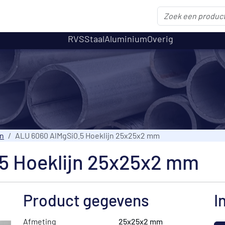
RVS
Staal
Aluminium
Overig
jn
ALU 6060 AlMgSi0.5 Hoeklijn 25x25x2 mm
5 Hoeklijn 25x25x2 mm
Product gegevens
I
Afmeting
25x25x2 mm