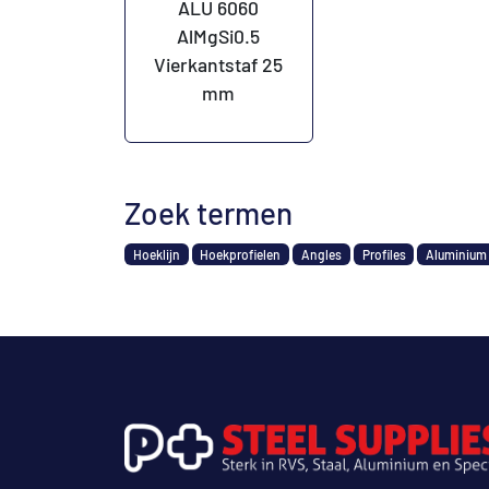
ALU 6060
AlMgSi0.5
Vierkantstaf 25
mm
Zoek termen
Hoeklijn
Hoekprofielen
Angles
Profiles
Aluminium