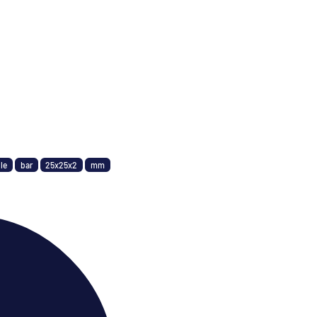
le
bar
25x25x2
mm