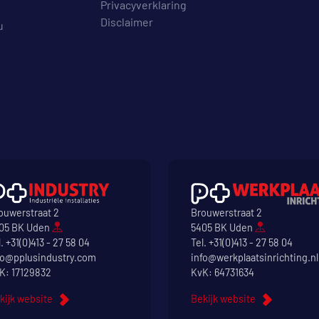
Privacyverklaring
Disclaimer
u
ouwerstraat 2
Brouwerstraat 2
05 BK Uden
5405 BK Uden
l.
+31(0)413 - 27 58 04
Tel.
+31(0)413 - 27 58 04
fo@pplusindustry.com
info@werkplaatsinrichting.nl
K: 17129832
KvK: 64731634
kijk website
Bekijk website