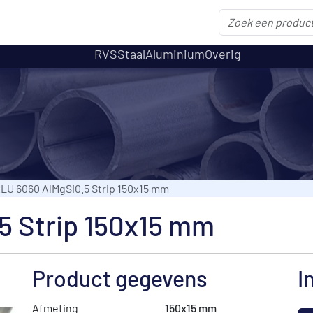
RVS
Staal
Aluminium
Overig
LU 6060 AlMgSi0.5 Strip 150x15 mm
5 Strip 150x15 mm
Product gegevens
I
Afmeting
150x15 mm