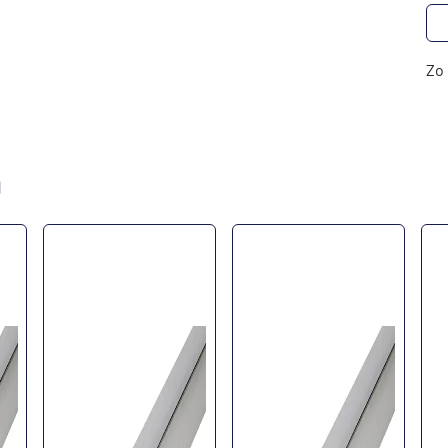
Zo 
n