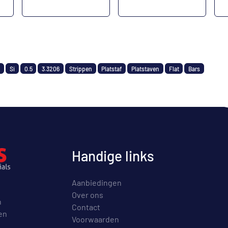
g
Si
0.5
3.3206
Strippen
Platstaf
Platstaven
Flat
Bars
Handige links
Aanbiedingen
Over ons
n
Contact
en
Voorwaarden