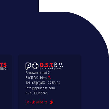
Brouwerstraat 2
5405 BK Uden
Tel.
+31(0)413 - 27 58 04
info@pplusost.com
KvK: 18033743
Bekijk website