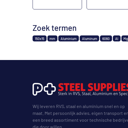
Zoek termen
150x15
mm
Aluminium
Aluminum
6060
Al
M
Wij leveren RVS, staal en aluminium snel en op
maat. Met persoonlijk advies, eigen transport e
een breed assortiment voor technische bedrijv
die door willen.