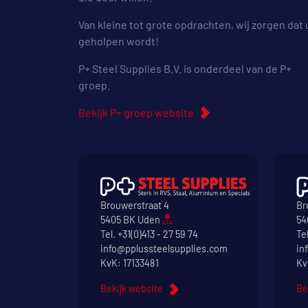
Van kleine tot grote opdrachten, wij zorgen dat 
geholpen wordt!
P+ Steel Supplies B.V. is onderdeel van de P+
groep.
Bekijk P+ groep website
Brouwerstraat 4
Br
5405 BK Uden
54
Tel.
+31(0)413 - 27 59 74
Te
info@pplussteelsupplies.com
in
KvK: 17133481
Kv
Bekijk website
Be