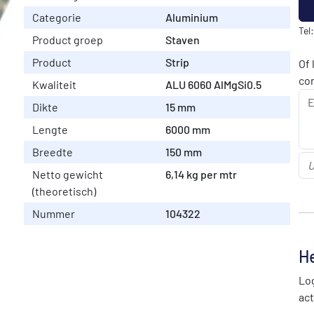
Categorie
Aluminium
Tel
Product groep
Staven
Product
Strip
Of 
co
Kwaliteit
ALU 6060 AlMgSi0.5
Dikte
15 mm
Lengte
6000 mm
Breedte
150 mm
Netto gewicht
6,14 kg per mtr
(theoretisch)
Nummer
104322
He
Log
act