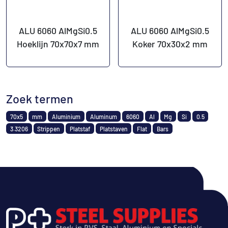
ALU 6060 AlMgSi0.5
ALU 6060 AlMgSi0.5
Hoeklijn 70x70x7 mm
Koker 70x30x2 mm
Zoek termen
70x5
mm
Aluminium
Aluminum
6060
Al
Mg
Si
0.5
3.3206
Strippen
Platstaf
Platstaven
Flat
Bars