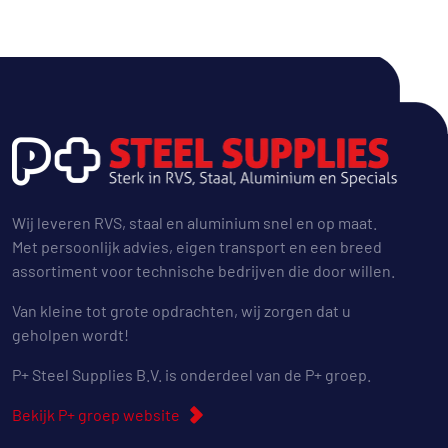
Wij leveren RVS, staal en aluminium snel en op maat.
Met persoonlijk advies, eigen transport en een breed
assortiment voor technische bedrijven die door willen.
Van kleine tot grote opdrachten, wij zorgen dat u
geholpen wordt!
P+ Steel Supplies B.V. is onderdeel van de P+ groep.
Bekijk P+ groep website