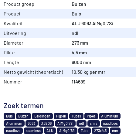
Product groep
Buizen
Product
Buis
Kwaliteit
ALU 6063 AlMg0,7Si
Uitvoering
ndl
Diameter
273 mm
Dikte
4,5 mm
Lengte
6000 mm
Netto gewicht (theoretisch)
10,30 kg per mtr
Nummer
114689
Zoek termen
Buis
Buizen
Leidingen
Pijpen
Tubes
Pipes
Aluminium
Aluminum
6063
3.3206
AlMg0,7Si
ndl
smls
naadloos
naadloze
seamless
ALU
AlMg0.7Si
Tube
273x4.5
mm