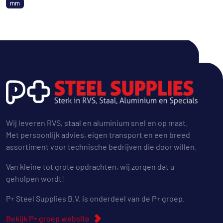
mm
Wij leveren RVS, staal en aluminium snel en op maat.
Met persoonlijk advies, eigen transport en een breed
assortiment voor technische bedrijven die door willen.
Van kleine tot grote opdrachten, wij zorgen dat u
geholpen wordt!
P+ Steel Supplies B.V. is onderdeel van de P+ groep.
Bekijk P+ groep website