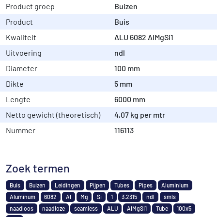
Product groep
Buizen
Product
Buis
Kwaliteit
ALU 6082 AlMgSi1
Uitvoering
ndl
Diameter
100 mm
Dikte
5 mm
Lengte
6000 mm
Netto gewicht (theoretisch)
4,07 kg per mtr
Nummer
116113
Zoek termen
Buis
Buizen
Leidingen
Pijpen
Tubes
Pipes
Aluminium
Aluminum
6082
Al
Mg
Si
1
3.2315
ndl
smls
naadloos
naadloze
seamless
ALU
AlMgSi1
Tube
100x5