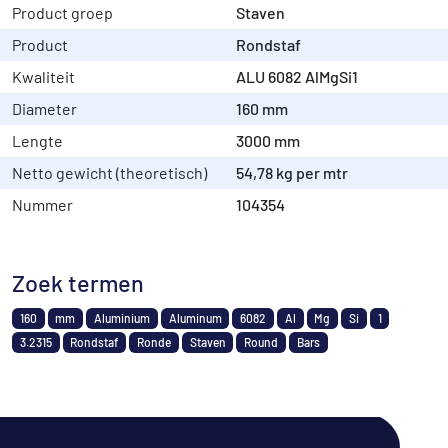
Product groep
Staven
Product
Rondstaf
Kwaliteit
ALU 6082 AlMgSi1
Diameter
160 mm
Lengte
3000 mm
Netto gewicht (theoretisch)
54,78 kg per mtr
Nummer
104354
Zoek termen
160
mm
Aluminium
Aluminum
6082
Al
Mg
Si
1
3.2315
Rondstaf
Ronde
Staven
Round
Bars