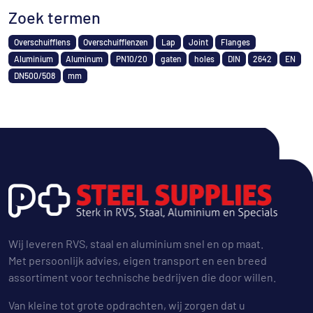
Zoek termen
Overschuifflens
Overschuifflenzen
Lap
Joint
Flanges
Aluminium
Aluminum
PN10/20
gaten
holes
DIN
2642
EN
DN500/508
mm
Wij leveren RVS, staal en aluminium snel en op maat.
Met persoonlijk advies, eigen transport en een breed
assortiment voor technische bedrijven die door willen.
Van kleine tot grote opdrachten, wij zorgen dat u