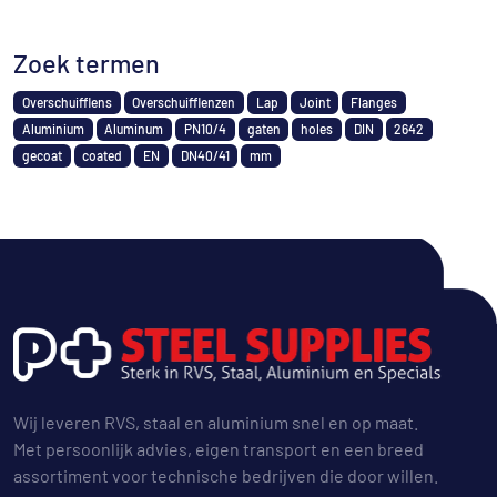
Zoek termen
Overschuifflens
Overschuifflenzen
Lap
Joint
Flanges
Aluminium
Aluminum
PN10/4
gaten
holes
DIN
2642
gecoat
coated
EN
DN40/41
mm
Wij leveren RVS, staal en aluminium snel en op maat.
Met persoonlijk advies, eigen transport en een breed
assortiment voor technische bedrijven die door willen.