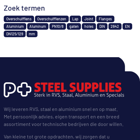
Zoek termen
Overschuifflens
Overschuifflenzen
Lap
Joint
Flanges
Aluminium
Aluminum
PN10/8
gaten
holes
DIN
2642
EN
DN125/129
mm
Wij leveren RVS, staal en aluminium snel en op maat.
Met persoonlijk advies, eigen transport en een breed
assortiment voor technische bedrijven die door willen.
Van kleine tot grote opdrachten, wij zorgen dat u