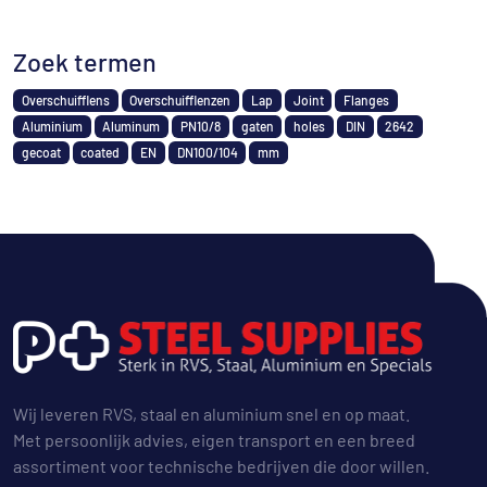
Zoek termen
Overschuifflens
Overschuifflenzen
Lap
Joint
Flanges
Aluminium
Aluminum
PN10/8
gaten
holes
DIN
2642
gecoat
coated
EN
DN100/104
mm
Wij leveren RVS, staal en aluminium snel en op maat.
Met persoonlijk advies, eigen transport en een breed
assortiment voor technische bedrijven die door willen.