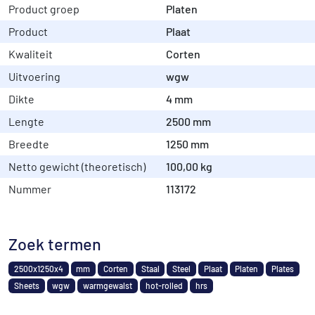
Product groep
Platen
Product
Plaat
Kwaliteit
Corten
Uitvoering
wgw
Dikte
4 mm
Lengte
2500 mm
Breedte
1250 mm
Netto gewicht (theoretisch)
100,00 kg
Nummer
113172
Zoek termen
2500x1250x4
mm
Corten
Staal
Steel
Plaat
Platen
Plates
Sheets
wgw
warmgewalst
hot-rolled
hrs