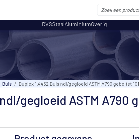
RVS
Staal
Aluminium
Overig
Buis
Duplex 1.4462 Buis ndl/gegloeid ASTM A790 gebeitst 10
 ndl/gegloeid ASTM A790 g
Product gegevens
I