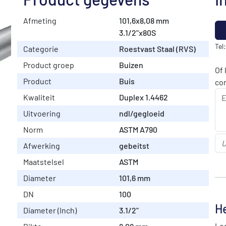
Afmeting
101,6x8,08 mm
3.1/2"x80S
Tel
Categorie
Roestvast Staal (RVS)
Product groep
Buizen
Of 
Product
Buis
co
Kwaliteit
Duplex 1.4462
Uitvoering
ndl/gegloeid
Norm
ASTM A790
Afwerking
gebeitst
Maatstelsel
ASTM
Diameter
101,6 mm
DN
100
He
Diameter (Inch)
3.1/2"
Log