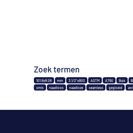
Zoek termen
101.6x8.08
mm
3.1/2"x80S
ASTM
A790
Buis
B
smls
naadloos
naadloze
seamless
gegloeid
an