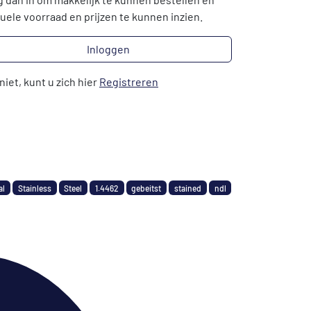
uele voorraad en prijzen te kunnen inzien.
Inloggen
niet, kunt u zich hier
Registreren
al
Stainless
Steel
1.4462
gebeitst
stained
ndl