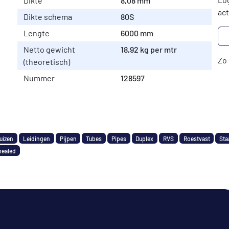
Dikte
8,08 mm
act
Dikte schema
80S
Lengte
6000 mm
Netto gewicht
18,92 kg per mtr
Zo 
(theoretisch)
Nummer
128597
uizen
Leidingen
Pijpen
Tubes
Pipes
Duplex
RVS
Roestvast
Sta
nealed