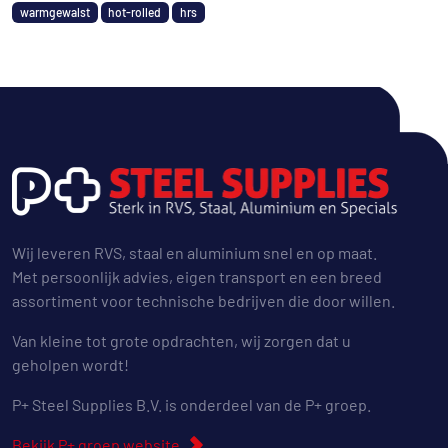
warmgewalst
hot-rolled
hrs
Wij leveren RVS, staal en aluminium snel en op maat.
Met persoonlijk advies, eigen transport en een breed
assortiment voor technische bedrijven die door willen.
Van kleine tot grote opdrachten, wij zorgen dat u
geholpen wordt!
P+ Steel Supplies B.V. is onderdeel van de P+ groep.
Bekijk P+ groep website