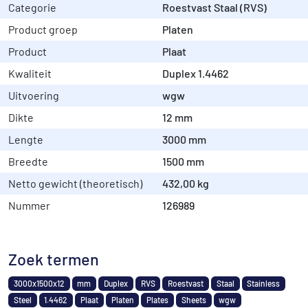
Categorie
Roestvast Staal (RVS)
Product groep
Platen
Product
Plaat
Kwaliteit
Duplex 1.4462
Uitvoering
wgw
Dikte
12 mm
Lengte
3000 mm
Breedte
1500 mm
Netto gewicht (theoretisch)
432,00 kg
Nummer
126989
Zoek termen
3000x1500x12
mm
Duplex
RVS
Roestvast
Staal
Stainless
Steel
1.4462
Plaat
Platen
Plates
Sheets
wgw