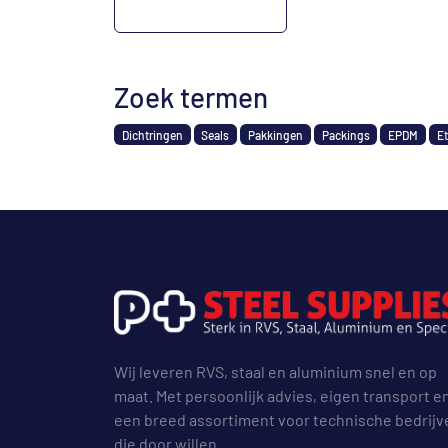
Zoek termen
Dichtringen
Seals
Pakkingen
Packings
EPDM
E
Wij leveren RVS, staal en aluminium snel en op
maat. Met persoonlijk advies, eigen transport e
een breed assortiment voor technische bedrijv
die door willen.