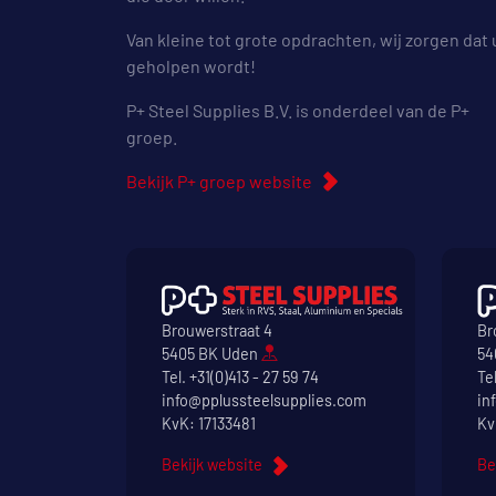
Van kleine tot grote opdrachten, wij zorgen dat 
geholpen wordt!
P+ Steel Supplies B.V. is onderdeel van de P+
groep.
Bekijk P+ groep website
Brouwerstraat 4
Br
5405 BK Uden
54
Tel.
+31(0)413 - 27 59 74
Te
info@pplussteelsupplies.com
in
KvK: 17133481
Kv
Bekijk website
Be