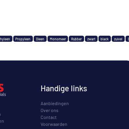
thyleen
Propyleen
Dieen
Monomeer
Rubber
zwart
black
zuivel
Handige links
Aanbiedingen
Over ons
n
Contact
en
Voorwaarden