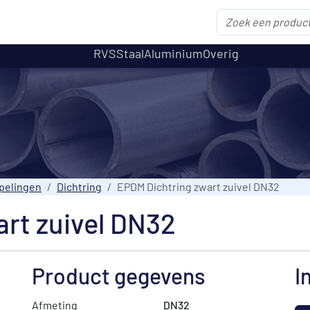
RVS
Staal
Aluminium
Overig
pelingen
Dichtring
EPDM Dichtring zwart zuivel DN32
rt zuivel DN32
Product gegevens
I
Afmeting
DN32