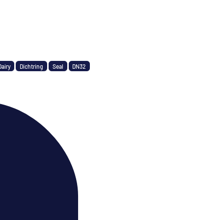
Dairy
Dichtring
Seal
DN32