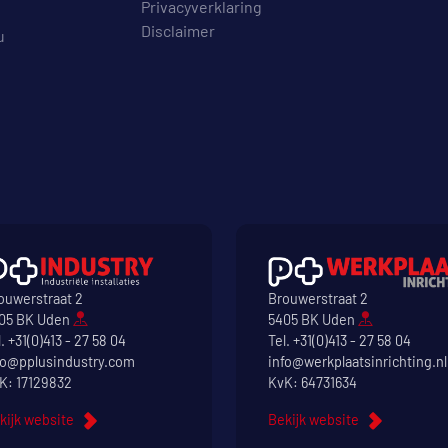
Privacyverklaring
Disclaimer
u
ouwerstraat 2
Brouwerstraat 2
05 BK Uden
5405 BK Uden
l.
+31(0)413 - 27 58 04
Tel.
+31(0)413 - 27 58 04
fo@pplusindustry.com
info@werkplaatsinrichting.nl
K: 17129832
KvK: 64731634
kijk website
Bekijk website