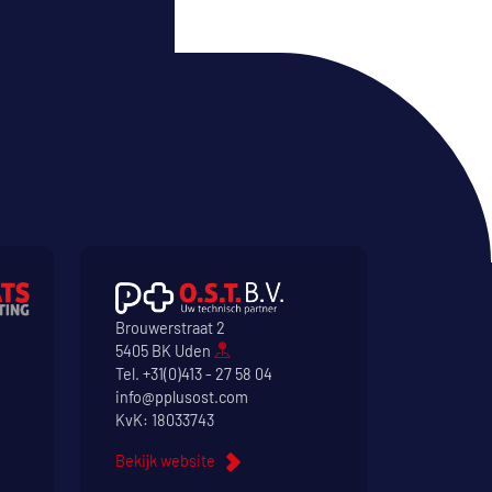
Brouwerstraat 2
5405 BK Uden
Tel.
+31(0)413 - 27 58 04
info@pplusost.com
KvK: 18033743
Bekijk website