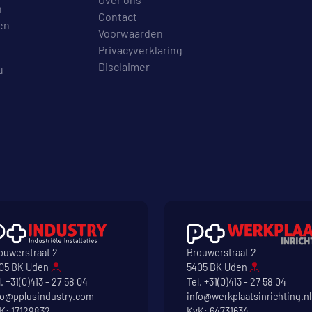
n
Contact
en
Voorwaarden
Privacyverklaring
Disclaimer
u
ouwerstraat 2
Brouwerstraat 2
05 BK Uden
5405 BK Uden
l.
+31(0)413 - 27 58 04
Tel.
+31(0)413 - 27 58 04
fo@pplusindustry.com
info@werkplaatsinrichting.nl
K: 17129832
KvK: 64731634