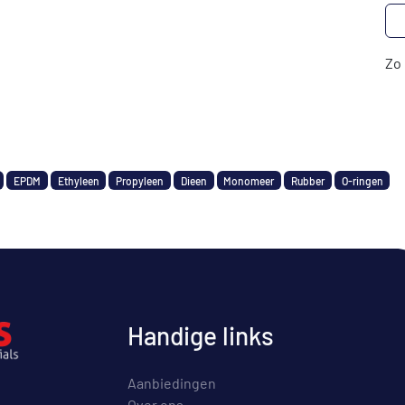
Zo 
EPDM
Ethyleen
Propyleen
Dieen
Monomeer
Rubber
O-ringen
Handige links
Aanbiedingen
Over ons