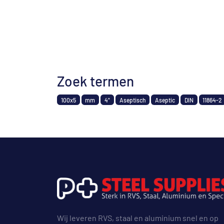
Zoek termen
100x5
mm
4"
Aseptisch
Aseptic
DIN
11864-2
Wij leveren RVS, staal en aluminium snel en op