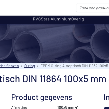
RVS
Staal
Aluminium
Overig
che flenzen
O-ring
EPDM O-ring A-septisch DIN 11864 100x5
isch DIN 11864 100x5 mm 
Product gegevens
I
Afmeting
100x5 mm 4"