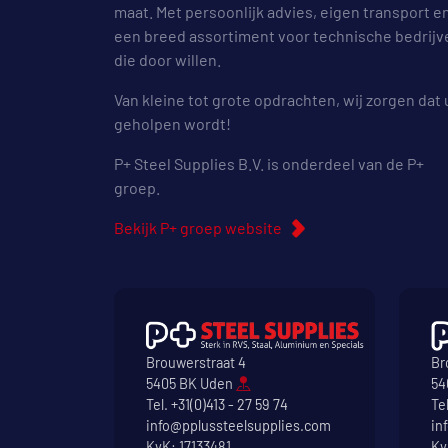
maat. Met persoonlijk advies, eigen transport e
een breed assortiment voor technische bedrijv
die door willen.
Van kleine tot grote opdrachten, wij zorgen dat 
geholpen wordt!
P+ Steel Supplies B.V. is onderdeel van de P+
groep.
Bekijk P+ groep website
Brouwerstraat 4
Br
5405 BK Uden
54
Tel.
+31(0)413 - 27 59 74
Te
info@pplussteelsupplies.com
in
KvK: 17133481
Kv