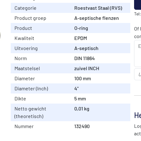
Categorie
Roestvast Staal (RVS)
Tel
Product groep
A-septische flenzen
Product
O-ring
Of 
co
Kwaliteit
EPDM
Uitvoering
A-septisch
Norm
DIN 11864
Maatstelsel
zuivel INCH
Diameter
100 mm
Diameter (Inch)
4"
Dikte
5 mm
Netto gewicht
0,01 kg
He
(theoretisch)
Log
Nummer
132490
act