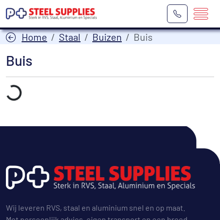
Home
Staal
Buizen
Buis
Buis
Laden...
Wij leveren RVS, staal en aluminium snel en op maat.
Met persoonlijk advies, eigen transport en een breed