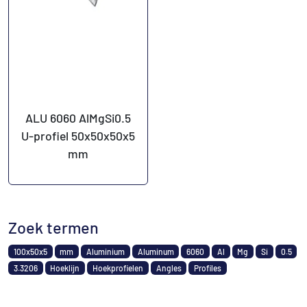
ALU 6060 AlMgSi0.5
U-profiel 50x50x50x5
mm
Zoek termen
100x50x5
mm
Aluminium
Aluminum
6060
Al
Mg
Si
0.5
3.3206
Hoeklijn
Hoekprofielen
Angles
Profiles