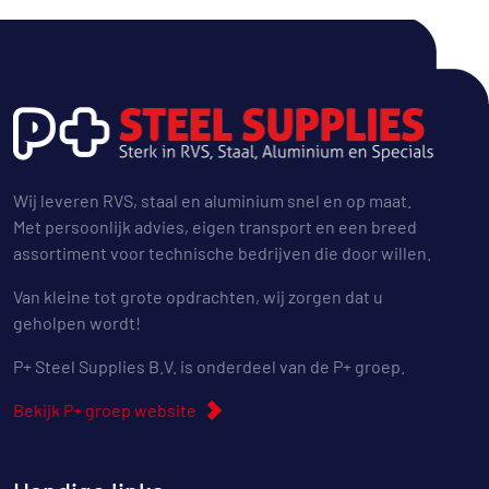
Wij leveren RVS, staal en aluminium snel en op maat.
Met persoonlijk advies, eigen transport en een breed
assortiment voor technische bedrijven die door willen.
Van kleine tot grote opdrachten, wij zorgen dat u
geholpen wordt!
P+ Steel Supplies B.V. is onderdeel van de P+ groep.
Bekijk P+ groep website