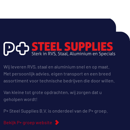
Wij leveren RVS, staal en aluminium snel en op maat.
Met persoonlijk advies, eigen transport en een breed
assortiment voor technische bedrijven die door willen.
Van kleine tot grote opdrachten, wij zorgen dat u
geholpen wordt!
P+ Steel Supplies B.V. is onderdeel van de P+ groep.
Bekijk P+ groep website