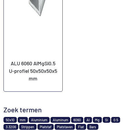
ALU 6060 AlMgSi0.5
U-profiel 50x50x50x5
mm
Zoek termen
50x10
mm
Aluminium
Aluminum
6060
Al
Mg
Si
0.5
3.3206
Strippen
Platstaf
Platstaven
Flat
Bars