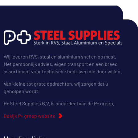
Wij leveren RVS, staal en aluminium snel en op maat.
Met persoonlijk advies, eigen transport en een breed
assortiment voor technische bedrijven die door willen.
Van kleine tot grote opdrachten, wij zorgen dat u
geholpen wordt!
P+ Steel Supplies B.V. is onderdeel van de P+ groep.
Bekijk P+ groep website