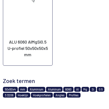
ALU 6060 AlMgSi0.5
U-profiel 50x50x50x5
mm
Zoek termen
50x50x4
mm
Aluminium
Aluminum
6060
Al
Mg
Si
0.5
3.3206
Hoeklijn
Hoekprofielen
Angles
Profiles