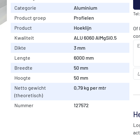
Categorie
Aluminium
Tel
Product groep
Profielen
Product
Hoeklijn
Of 
co
Kwaliteit
ALU 6060 AlMgSi0.5
Dikte
3 mm
Lengte
6000 mm
Breedte
50 mm
Hoogte
50 mm
Netto gewicht
0,79 kg per mtr
(theoretisch)
Nummer
127572
He
Log
act