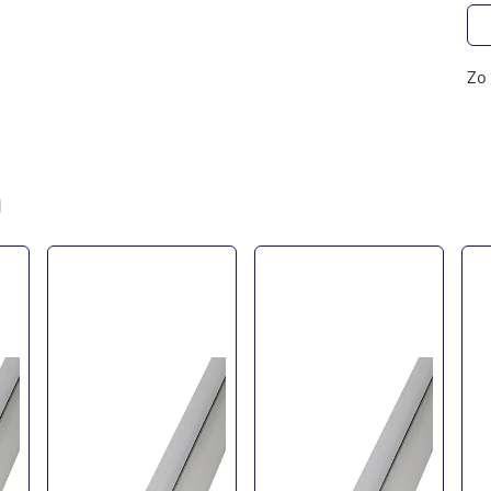
Zo 
n