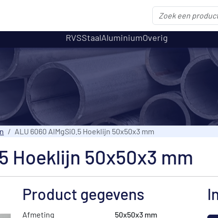
RVS
Staal
Aluminium
Overig
jn
ALU 6060 AlMgSi0.5 Hoeklijn 50x50x3 mm
5 Hoeklijn 50x50x3 mm
Product gegevens
I
Afmeting
50x50x3 mm