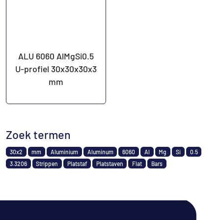
ALU 6060 AlMgSi0.5
U-profiel 30x30x30x3
mm
Zoek termen
30x2
mm
Aluminium
Aluminum
6060
Al
Mg
Si
0.5
3.3206
Strippen
Platstaf
Platstaven
Flat
Bars