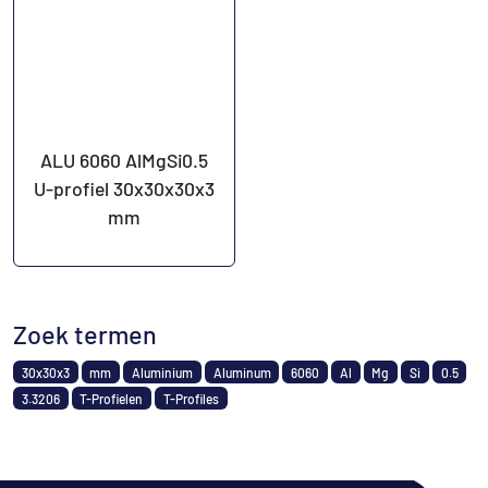
ALU 6060 AlMgSi0.5
U-profiel 30x30x30x3
mm
Zoek termen
30x30x3
mm
Aluminium
Aluminum
6060
Al
Mg
Si
0.5
3.3206
T-Profielen
T-Profiles