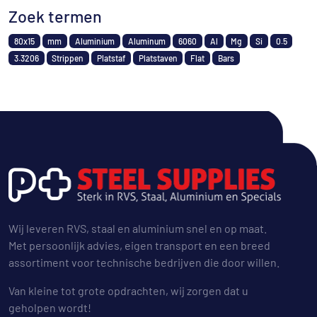
Zoek termen
80x15
mm
Aluminium
Aluminum
6060
Al
Mg
Si
0.5
3.3206
Strippen
Platstaf
Platstaven
Flat
Bars
Wij leveren RVS, staal en aluminium snel en op maat.
Met persoonlijk advies, eigen transport en een breed
assortiment voor technische bedrijven die door willen.
Van kleine tot grote opdrachten, wij zorgen dat u
geholpen wordt!