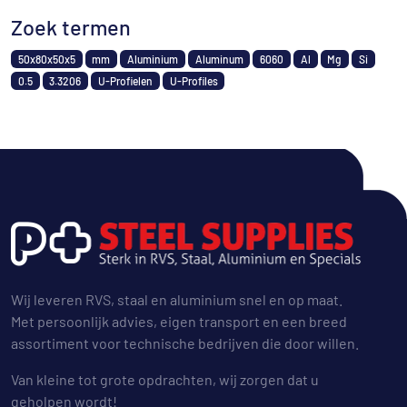
Zoek termen
50x80x50x5
mm
Aluminium
Aluminum
6060
Al
Mg
Si
0.5
3.3206
U-Profielen
U-Profiles
Wij leveren RVS, staal en aluminium snel en op maat.
Met persoonlijk advies, eigen transport en een breed
assortiment voor technische bedrijven die door willen.
Van kleine tot grote opdrachten, wij zorgen dat u
geholpen wordt!