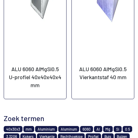
ALU 6060 AlMgSi0.5
ALU 6060 AlMgSi0.5
U-profiel 40x40x40x4
Vierkantstaf 40 mm
mm
Zoek termen
40x30x3
mm
Aluminium
Aluminum
6060
Al
Mg
Si
0.5
3.3206
Kokers
Vierkante
Rechthoekige
Profiel
Buis
Buizen