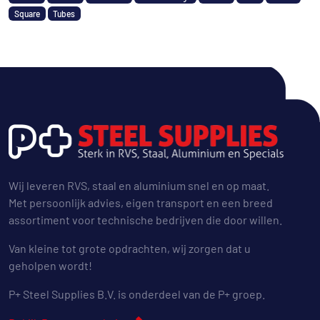
Square
Tubes
Wij leveren RVS, staal en aluminium snel en op maat.
Met persoonlijk advies, eigen transport en een breed
assortiment voor technische bedrijven die door willen.
Van kleine tot grote opdrachten, wij zorgen dat u
geholpen wordt!
P+ Steel Supplies B.V. is onderdeel van de P+ groep.