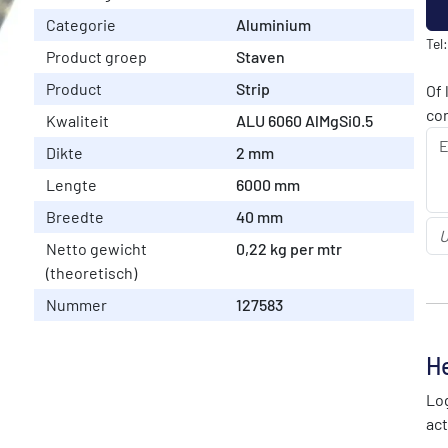
Categorie
Aluminium
Tel
Product groep
Staven
Product
Strip
Of 
co
Kwaliteit
ALU 6060 AlMgSi0.5
Dikte
2 mm
Lengte
6000 mm
Breedte
40 mm
Netto gewicht
0,22 kg per mtr
(theoretisch)
Nummer
127583
He
Log
act