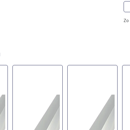
Zo 
n