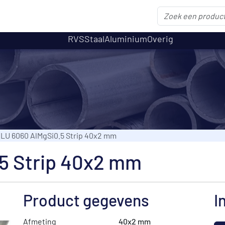
RVS
Staal
Aluminium
Overig
LU 6060 AlMgSi0.5 Strip 40x2 mm
5 Strip 40x2 mm
Product gegevens
I
Afmeting
40x2 mm