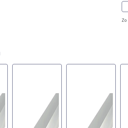
Zo 
n